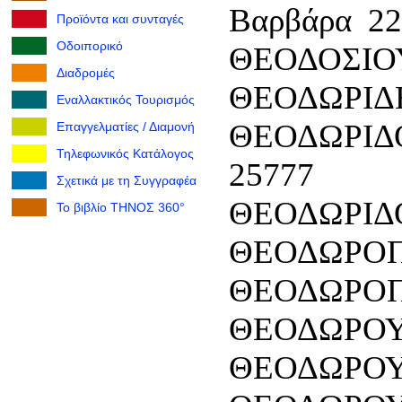
Βαρβάρα 22
Προϊόντα και συνταγές
Οδοιπορικό
ΘΕΟΔΟΣΙΟΥ
Διαδρομές
ΘΕΟΔΩΡΙΔΗ
Εναλλακτικός Τουρισμός
ΘΕΟΔΩΡΙΔ
Επαγγελματίες / Διαμονή
Τηλεφωνικός Κατάλογος
25777
Σχετικά με τη Συγγραφέα
ΘΕΟΔΩΡΙΔΟ
Το βιβλίο ΤΗΝΟΣ 360°
ΘΕΟΔΩΡΟΠΟ
ΘΕΟΔΩΡΟΠ
ΘΕΟΔΩΡΟΥ 
ΘΕΟΔΩΡΟΥ 