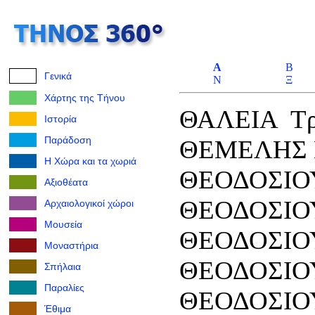
Α
Β
Γενικά
Ν
Ξ
Χάρτης της Τήνου
ΘΑΛΕΙΑ Τρι
Ιστορία
Παράδοση
ΘΕΜΕΛΗΣ Κ
Η Χώρα και τα χωριά
ΘΕΟΔΟΣΙΟΥ
Αξιοθέατα
ΘΕΟΔΟΣΙΟΥ
Αρχαιολογικοί χώροι
Μουσεία
ΘΕΟΔΟΣΙΟΥ
Μοναστήρια
ΘΕΟΔΟΣΙΟΥ
Σπήλαια
Παραλίες
ΘΕΟΔΟΣΙ
Έθιμα